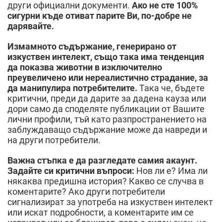
други официални документи.
Ако не сте 100%
сигурни къде отиват парите Ви, по-добре не
дарявайте.
Измамното съдържание, генерирано от
изкуствен интелект, също така има тенденция
да показва животни в изключително
преувеличено или нереалистично страдание, за
да манипулира потребителите.
Така че, бъдете
критични, преди да дарите за дадена кауза или
дори само да споделяте публикации от Вашите
лични профили, тъй като разпространението на
заблуждаващо съдържание може да навреди и
на други потребители.
Важна стъпка е да разгледате самия акаунт.
Задайте си критични въпроси:
Нов ли е? Има ли
някаква предишна история? Какво се случва в
коментарите? Ако други потребители
сигнализират за употреба на изкуствен интелект
или искат подробности, а коментарите им се