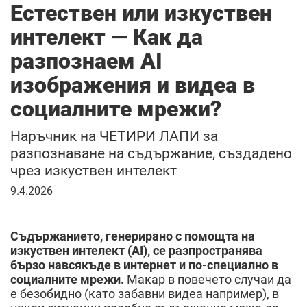
Естествен или изкуствен
интелект — Как да
разпознаем AI
изображения и видеа в
социалните мрежи?
Наръчник на ЧЕТИРИ ЛАПИ за
разпознаване на съдържание, създадено
чрез изкуствен интелект
9
9.4.2026
април
2026
г.
Съдържанието, генерирано с помощта на
изкуствен интелект (AI), се разпространява
бързо навсякъде в интернет и по-специално в
социалните мрежи.
Макар в повечето случаи да
е безобидно (като забавни видеа например), в