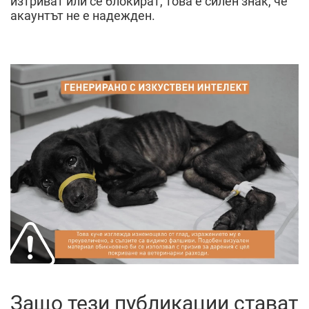
изтриват или се блокират, това е силен знак, че
акаунтът не е надежден.
Защо тези публикации стават