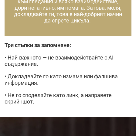
към гледания и всяко взаимодействие,
дори негативно, им помага. Затова, моля,
докладвайте ги, това е най-добрият начин
да спрете цикъла.
Три стъпки за запомняне:
• Най-важното — не взаимодействайте с AI
съдържание.
• Докладвайте го като измама или фалшива
информация.
• Не го споделяйте като линк, а направете
скрийншот.