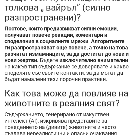
толкова „ вайръл” (силно
разпространени)?
Постове, които предизвикват силни емоции,
получават повече реакции, коментари и
споделяния в социалните мрежи
.
Алгоритмите
ги разпространяват още повече, а точно на това
разчитат измамниците, за да достигат до нови и
нови жертви.
Бъдете
изключително внимателни
на какъв тип съдържание се доверявате и какво
споделяте със своите контакти, за да могат да
бъдат намалени тези порочни практики.
Как това може да повлияе на
животните в реалния свят?
Съдържанието, генерирано от изкуствен
интелект (AI), изкривява представите за
поведението на (дивите) животните и често
създава нереалистични и опасни очаквания.