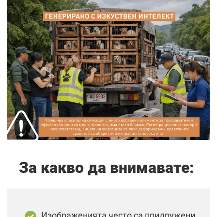
За какво да внимавате:
Изображенията често са придружени