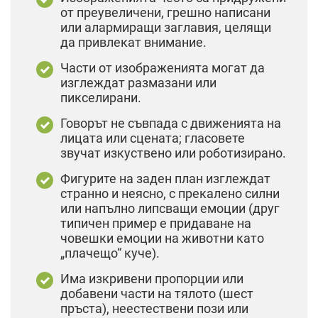
от преувеличени, грешно написани
или алармиращи заглавия, целящи
да привлекат внимание.
Части от изображенията могат да
изглеждат размазани или
пикселирани.
Говорът не съвпада с движенията на
лицата или сцената; гласовете
звучат изкуствено или роботизирано.
Фигурите на заден план изглеждат
странно и неясно, с прекалено силни
или напълно липсващи емоции (друг
типичен пример е придаване на
човешки емоции на животни като
„плачещо“ куче).
Има изкривени пропорции или
добавени части на тялото (шест
пръста), неестествени пози или