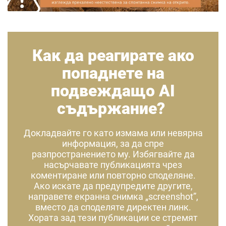
Как да реагирате ако
попаднете на
подвеждащо AI
съдържание?
Докладвайте го като измама или невярна
информация, за да спре
разпространението му. Избягвайте да
насърчавате публикацията чрез
коментиране или повторно споделяне.
Ако искате да предупредите другите,
направете екранна снимка „screenshot”,
вместо да споделяте директен линк.
Хората зад тези публикации се стремят