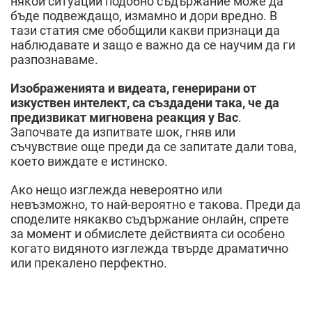
някои ситуации подобно съдържание може да
бъде подвеждащо, измамно и дори вредно. В
тази статия сме обобщили какви признаци да
наблюдавате и защо е важно да се научим да ги
разпознаваме.
Изображенията и видеата, генерирани от
изкуствен интелект, са създадени така, че да
предизвикат мигновена реакция у Вас
.
Започвате да изпитвате шок, гняв или
съчувствие още преди да се запитате дали това,
което виждате е истинско.
Ако нещо изглежда невероятно или
невъзможно, то най-вероятно е такова. Преди да
споделите някакво съдържание онлайн, спрете
за момент и обмислете действията си особено
когато видяното изглежда твърде драматично
или прекалено перфектно.