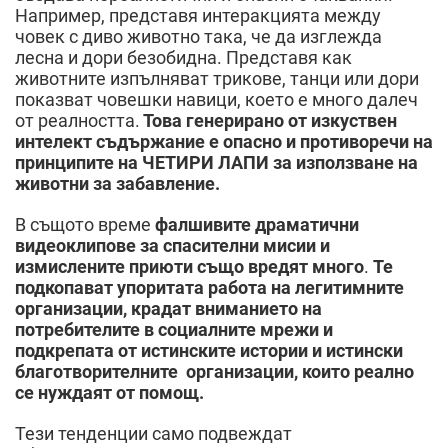
Например, представя интеракцията между
човек с диво животно така, че да изглежда
лесна и дори безобидна. Представя как
животните изпълняват трикове, танци или дори
показват човешки навици, което е много далеч
от реалността.
Това генерирано от изкуствен
интелект съдържание е опасно и противоречи на
принципите на ЧЕТИРИ ЛАПИ за използване на
животни за забавление.
В същото време
фалшивите драматични
видеоклипове за спасителни мисии и
измислените приюти също вредят много
.
Те
подкопават упоритата работа на легитимните
организации, крадат вниманието на
потребителите в социалните мрежи и
подкрепата от истинските истории и истински
благотворителните организации, които реално
се нуждаят от помощ.
Тези тенденции само подвеждат