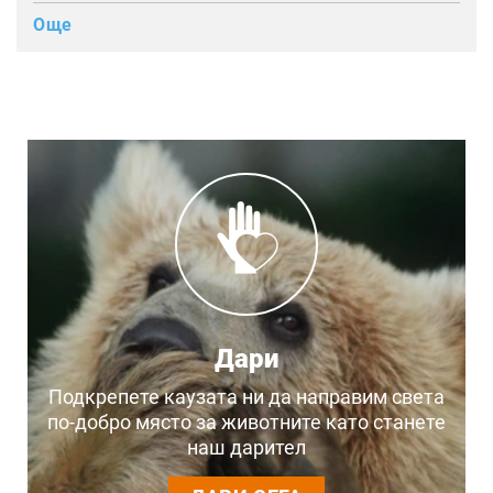
Още
Дари
Подкрепете каузата ни да направим света
по-добро място за животните като станете
наш дарител