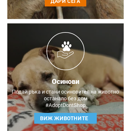
ДАРИ СЕГА
Осинови
Подай ръка и стани осиновител на животно
останало без дом
#AdoptDontShop
ВИЖ ЖИВОТНИТЕ