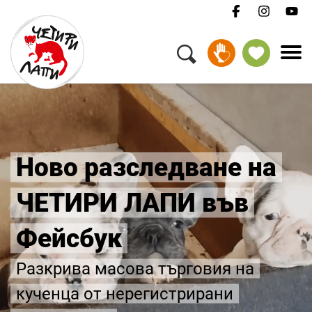
Ново разследване на
ЧЕТИРИ ЛАПИ във
Фейсбук
Разкрива масова търговия на
кученца от нерегистрирани