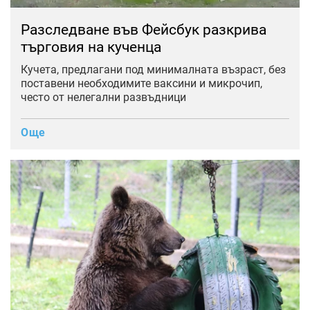
Разследване във Фейсбук разкрива
търговия на кученца
Кучета, предлагани под минималната възраст, без
поставени необходимите ваксини и микрочип,
често от нелегални развъдници
Още