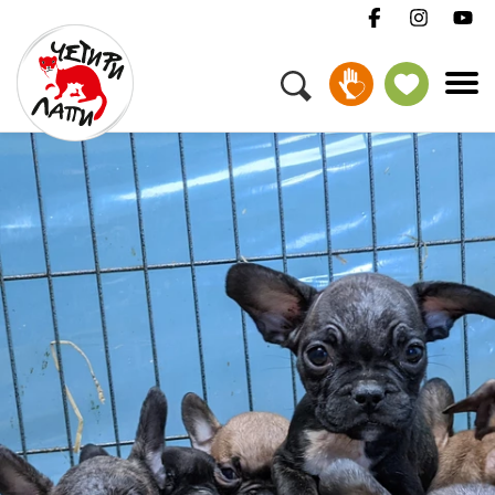
Меню
Нашата работа
Подкрепете ни
За нас
Работа
Новини
Бюлетин
Контакти
Дари
осиновяване