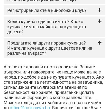
регистриран развъдник, при посещението на
който можете да видите родителите и
Законът на ЕС за здравето на животните
Регистриран ли сте в киноложки клуб?
условията, при които се развъждат и
изисква всички животновъди и продавачи на
отглеждат животните.
кучета и котки да бъдат регистрирани в
Всеки, който твърди, че е развъдчик към
Колко кучила годишно имате? Колко
компетентния орган. Той влезе в сила през
киноложки клуб, ще трябва да бъде
кучила е имала майката на кученцето
април 2021 г. На сайта на Българската
регистриран като такъв и да издава
досега?
агенция по безопасност на храните (БАБХ) е
сертификат за родословие на кученцето.
публикуван списък с регистрираните
Отговорът не трябва да бъде повече от 3
Предлагате ли други породи кученца?
развъдници в страната. За да сте сигурни, че
кучила в живота на кучето.
Имате ли кученца с други цветове или на
мястото, от което искате да закупите
различна възраст?
кученце, е регистриран развъдник, каквито
са изискванията според българското
Колкото повече породи кученца и избор на
законодателство, можете да проверите
Ако не сте доволни от отговорите на Вашите
различни животни предлага продавачът,
регистрационния номер на обекта в този
въпроси, или подозирате, че нещо може да не е
толкова по-голям е рискът той да е дилър,
списък.
наред, по-добре е да не купувате кученцето. Ако
който само продава и доставя кученца от
сте загрижени за легитимността на развъдчика,
неизвестно място. Тези кученца потенциално
сигнализирайте Българската агенция по
биха могли да идват от така наречените
безопасност на храните, прилагайки цялата
ферми за кучета (puppy mills), където
налична информация, с която разполагате.
животните се развъждат интензивно в лоши
Можете също да ни съобщите за това по имейл
условия, или да са незаконно внесени.
до
office@four-paws.bg
. Вашият сигнал ще бъде