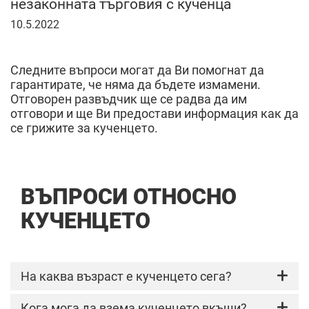
незаконната търговия с кученца
10
10.5.2022
май
2022
г.
Следните въпроси могат да Ви помогнат да
гарантирате, че няма да бъдете измамени.
Отговорен развъдчик ще се радва да им
отговори и ще Ви предостави информация как да
се грижите за кученцето.
ВЪПРОСИ ОТНОСНО
КУЧЕНЦЕТО
На каква възраст е кученцето сега?
Сравнете, ако възрастта съвпада с тази в
Кога мога да взема кученцето вкъщи?