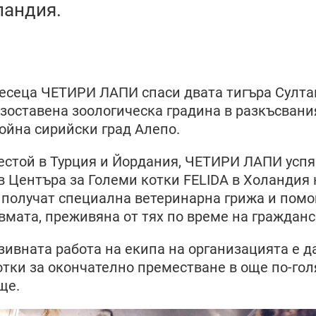
ландия.
есеца ЧЕТИРИ ЛАПИ спаси двата тигъра Султа
изоставена зоологическа градина в разкъсвани
ойна сирийски град Алепо.
естой в Турция и Йордания, ЧЕТИРИ ЛАПИ успя
в Центъра за Големи котки FELIDA в Холандия 
 получат специална ветеринарна грижа и пом
вмата, преживяна от тях по време на гражданс
зивната работа на екипа на организацията е д
отки за окончателно преместване в още по-го
ще.