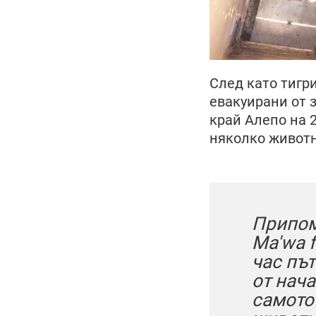
След като тигри
евакуирани от 
край Алепо на 
няколко животн
Припом
Ma'wa f
час път
от нач
самото