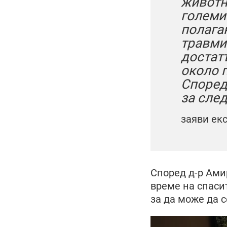
животн
големи 
полага
травми
достат
около 
Според
за сле
заяви ек
Според д-р Ами
време на спаси
за да може да с