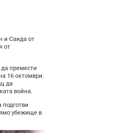
н и Саида от
я от
 да премести
на 16 октомври.
ощ да
ката война.
а подготви
лямо убежище в