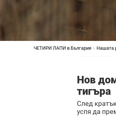
ЧЕТИРИ ЛАПИ в България
Нашата 
Нов дом
тигъра
След кратъ
успя да пре