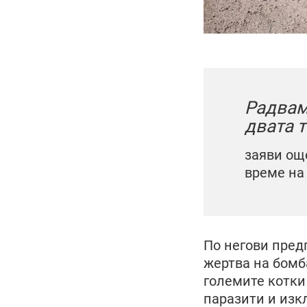
Радвам 
двата т
заяви ощ
време на
По негови пред
жертва на бомб
големите котки
паразити и изк