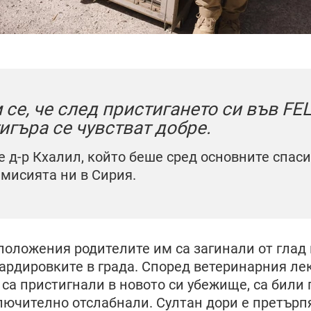
се, че след пристигането си във FEL
игъра се чувстват добре.
е д-р Кхалил, който беше сред основните спас
 мисията ни в Сирия.
положения родителите им са загинали от глад 
ардировките в града. Според ветеринарния лек
 са пристигнали в новото си убежище, са били 
лючително отслабнали. Султан дори е претърпя