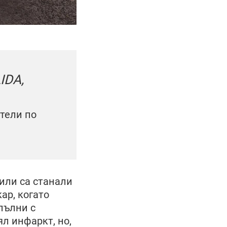
IDA,
ители по
или са станали
ар, когато
пълни с
л инфаркт, но,