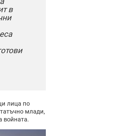
а
ит в
чни
реса
готови
щи лица по
статъчно млади,
а войната.