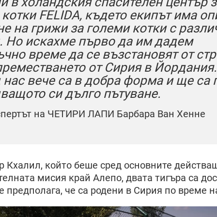
и в холандския спасителен център з
котки FELIDA, където екипът има оп
не на грижи за големи котки с разли
. Но искахме първо да им дадем
ъчно време да се възстановят от ст
преместването от Сирия в Йордания.
 нас вече са в добра форма и ще са 
дващото си дълго пътуване.
спертът на ЧЕТИРИ ЛАПИ Барбара Ван Хенне
р Кхалил, който беше сред основните действа
телната мисия край Алепо, двата тигъра са до
е предполага, че са родени в Сирия по време н