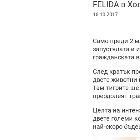
FELIDA в Хо
16
16.10.2017
октомври
2017
г.
Само преди 2 м
запустялата и 
гражданската в
След кратък пр
двете животни 
Там тигрите ще
преодолеят тра
Целта на интен
двете големи к
най-скоро бъде