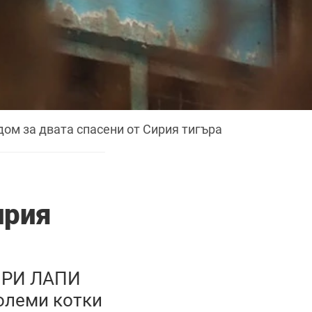
дом за двата спасени от Сирия тигъра
ирия
ТИРИ ЛАПИ
Големи котки