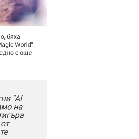
о, бяха
agic World"
едно с още
ни "Al
амо на
тигъра
 от
те