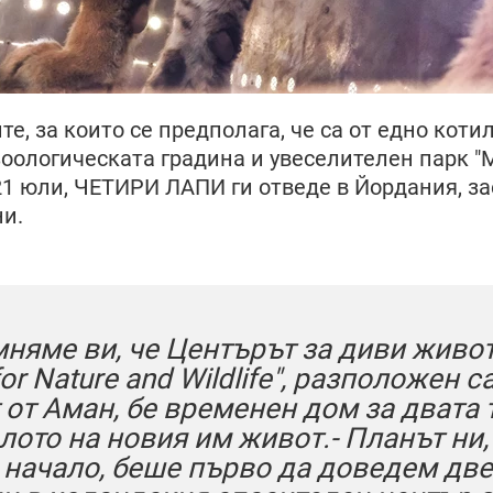
те, за които се предполага, че са от едно котил
зоологическата градина и увеселителен парк "M
21 юли, ЧЕТИРИ ЛАПИ ги отведе в Йордания, за
и.
няме ви, че Центърът за диви живот
or Nature and Wildlife", разположен с
 от Аман, бе временен дом за двата 
алото на новия им живот.
- Планът ни,
 начало, беше първо да доведем две