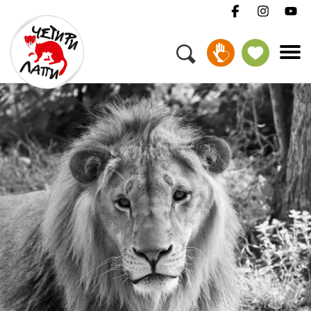
Меню
Нашата работа
Подкрепете ни
За нас
Работа
Новини
Бюлетин
Контакти
Дари
осиновяване