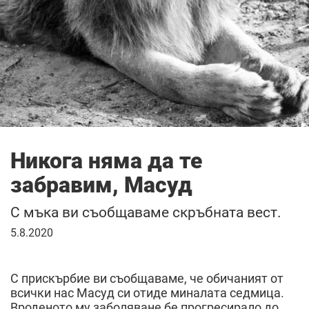
Никога няма да те
забравим, Масуд
С мъка ви съобщаваме скръбната вест.
5
5.8.2020
август
2020
г.
С прискърбие ви съобщаваме, че обичаният от
всички нас Масуд си отиде миналата седмица.
Вроденото му заболяване бе прогресирало до