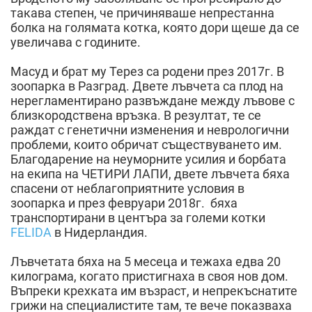
такава степен, че причиняваше непрестанна
болка на голямата котка, която дори щеше да се
увеличава с годините.
Масуд и брат му Терез са родени през 2017г. В
зоопарка в Разград. Двете лъвчета са плод на
нерегламентирано развъждане между лъвове с
близкородствена връзка. В резултат, те се
раждат с генетични изменения и неврологични
проблеми, които обричат съществуването им.
Благодарение на неуморните усилия и борбата
на екипа на ЧЕТИРИ ЛАПИ, двете лъвчета бяха
спасени от неблагоприятните условия в
зоопарка и през февруари 2018г. бяха
транспортирани в центъра за големи котки
FELIDA
в Нидерландия.
Лъвчетата бяха на 5 месеца и тежаха едва 20
килограма, когато пристигнаха в своя нов дом.
Въпреки крехката им възраст, и непрекъснатите
грижи на специалистите там, те вече показваха