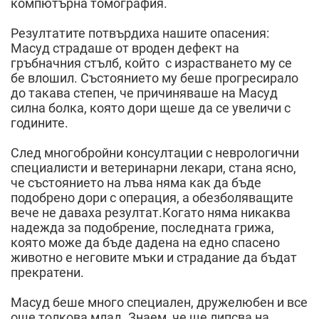
компютърна томография.
Резултатите потвърдиха нашите опасения:
Масуд страдаше от вроден дефект на
гръбначния стълб, който с израстването му се
бе влошил. Състоянието му беше прогресирало
до такава степен, че причиняваше на Масуд
силна болка, която дори щеше да се увеличи с
годините.
След многобройни консултации с неврологични
специалисти и ветеринарни лекари, стана ясно,
че състоянието на лъва няма как да бъде
подобрено дори с операция, а обезболяващите
вече не даваха резултат.Когато няма никаква
надежда за подобрение, последната грижа,
която може да бъде дадена на едно спасено
животно е неговите мъки и страдание да бъдат
прекратени.
Масуд беше много специален, дружелюбен и все
още толкова млад. Знаем, че ще липсва на