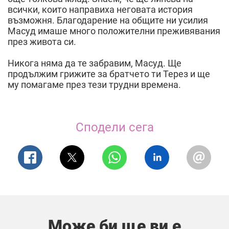
всички, които направиха неговата история
възможня. Благодарение на общите ни усилия
Масуд имаше много положителни преживявания
през живота си.
Никога няма да те забравим, Масуд. Ще
продължим грижите за братчето ти Терез и ще
му помагаме през тези трудни времена.
Сподели сега
Може би ще ви е