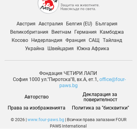
Австрия
Австралия
Белгия (EU)
България
Великобритания
Виетнам
Германия
Камбоджа
Косово
Нидерландия
Франция
САЩ
Тайланд
Украйна
Швейцария
Южна Африка
Фондация ЧЕТИРИ ЛАПИ
София 1000 ул."Пиротска"8, вх.А, ет.1,
office@four-
paws.bg
Декларация за 
Авторство
поверителност
Права за изображенията
Политика за "бисквитки"
© 2026 |
www.four-paws.bg
| Всички права запазани FOUR
PAWS International