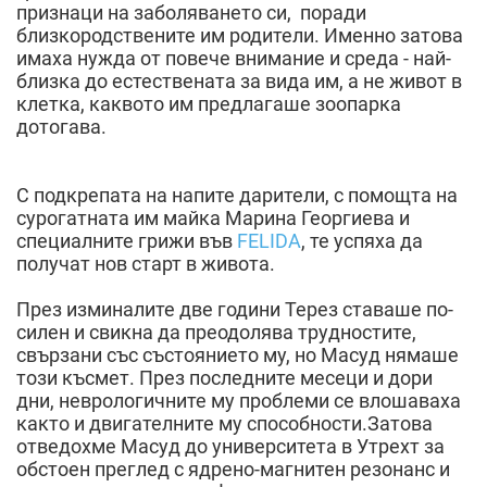
признаци на заболяването си, поради
близкородствените им родители. Именно затова
имаха нужда от повече внимание и среда - най-
близка до естествената за вида им, а не живот в
клетка, каквото им предлагаше зоопарка
дотогава.
С подкрепата на напите дарители, с помощта на
сурогатната им майка Марина Георгиева и
специалните грижи във
FELIDA
, те успяха да
получат нов старт в живота.
През изминалите две години Терез ставаше по-
силен и свикна да преодолява трудностите,
свързани със състоянието му, но Масуд нямаше
този късмет. През последните месеци и дори
дни, неврологичните му проблеми се влошаваха
както и двигателните му способности.Затова
отведохме Масуд до университета в Утрехт за
обстоен преглед с ядрено-магнитен резонанс и